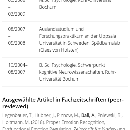
05/2008
M.Sc. Psychologie, Ruhr-Universität
–
Bochum
03/2009
08/2007
Auslandsstudium und
–
Forschungspraktikum an der Uppsala
05/2008
Universitet in Schweden, Spädbarnslab
(Claes von Hofsten)
10/2004–
B. Sc. Psychologie, Schwerpunkt
08/2007
kognitive Neurowissenschaften, Ruhr-
Universität Bochum
Ausgewählte Artikel in Fachzeitschriften (peer-
reviewed)
Legenbauer, T., Hübner, J., Pinnow, M.,
Ball, A.
, Pniewski, B.,
Holtmann, M. (2018). Proper Emotion Recognition,
Dysfunctional Emotion Regulation.
Zeitschrift für Kinder- und