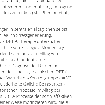
 darauf ab, die Therapiedauer zu
zu integrieren und erfahrungsbezogene
Fokus zu rücken (MacPherson et al.,
gen in zentralen alltäglichen selbst-
ließlich Stressgenerierung, -
uf die DBT-A-Therapie untersuchen.
mithilfe von Ecological Momentary
rden Daten aus dem Alltag von
 mit klinisch bedeutsamen
ch der Diagnose der Borderline-
hen der eines tagesklinischen DBT-A-
ner Wartelisten-Kontrollgruppe (n=50)
 wiederholte tägliche Befragungen)
torischer Prozesse im Alltag der
s DBT-A Prozesse der sozio-affektiven
einer Weise modifizieren wird, die zu