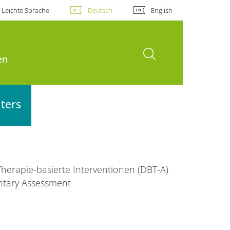
Leichte Sprache
Deutsch
English
Suche öffnen
en
lters
Therapie-basierte Interventionen (DBT-A)
ntary Assessment