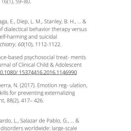
 16(1), 59–80.
, E., Diep, L. M., Stanley, B. H., ... &
of dialectical behavior therapy versus
elf‐harming and suicidal
chiatry
,
60
(10), 1112-1122.
dence-based psychosocial treat- ments
urnal of Clinical Child & Adolescent
/10.1080/ 15374416.2016.1146990
rra, N. (2017). Emotion reg- ulation,
ills for preventing externalizing
, 88(2), 417– 426.
ardo, L., Salazar de Pablo, G., ... &
l disorders worldwide: large-scale