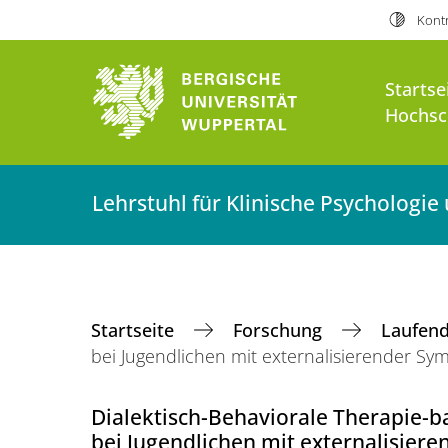
Kontr
Startse
Hochsch
Lehrstuhl für Klinische Psychologi
Startseite
Forschung
Laufend
bei Jugendlichen mit externalisierender 
Dialektisch-Behaviorale Therapie-ba
bei Jugendlichen mit externalisier