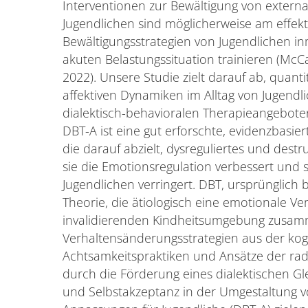
Interventionen zur Bewältigung von extern
Jugendlichen sind möglicherweise am effekti
Bewältigungsstrategien von Jugendlichen in
akuten Belastungssituation trainieren (McCa
2022). Unsere Studie zielt darauf ab, quant
affektiven Dynamiken im Alltag von Jugendl
dialektisch-behavioralen Therapieangeboten
DBT-A ist eine gut erforschte, evidenzbasier
die darauf abzielt, dysreguliertes und dest
sie die Emotionsregulation verbessert und
Jugendlichen verringert. DBT, ursprünglich 
Theorie, die ätiologisch eine emotionale V
invalidierenden Kindheitsumgebung zusamme
Verhaltensänderungsstrategien aus der kogn
Achtsamkeitspraktiken und Ansätze der radi
durch die Förderung eines dialektischen G
und Selbstakzeptanz in der Umgestaltung 