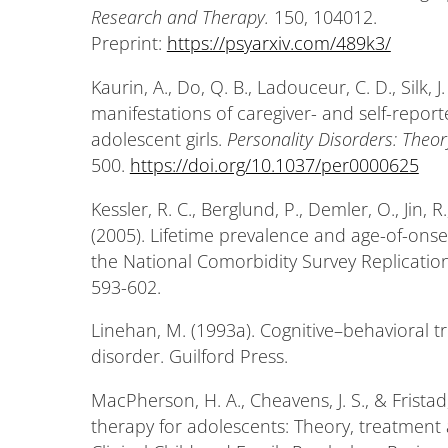
Research and Therapy.
150, 104012.
Preprint:
https://psyarxiv.com/489k3/
Kaurin, A., Do, Q. B., Ladouceur, C. D., Silk, J.
manifestations of caregiver- and self-report
adolescent girls.
Personality Disorders: Theo
500.
https://doi.org/10.1037/per0000625
Kessler, R. C., Berglund, P., Demler, O., Jin, R
(2005). Lifetime prevalence and age-of-onse
the National Comorbidity Survey Replicatio
593-602.
Linehan, M. (1993a). Cognitive–behavioral t
disorder. Guilford Press.
MacPherson, H. A., Cheavens, J. S., & Fristad
therapy for adolescents: Theory, treatment