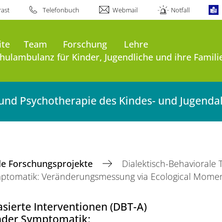
ast
Telefonbuch
Webmail
Notfall
ite
Team
Forschung
Lehre
ulambulanz für Kinder, Jugendliche und ihre Famili
e und Psychotherapie des Kindes- und Jugenda
e Forschungsprojekte
Dialektisch-Behaviorale 
Symptomatik: Veränderungsmessung via Ecological Mome
sierte Interventionen (DBT-A)
ender Symptomatik: