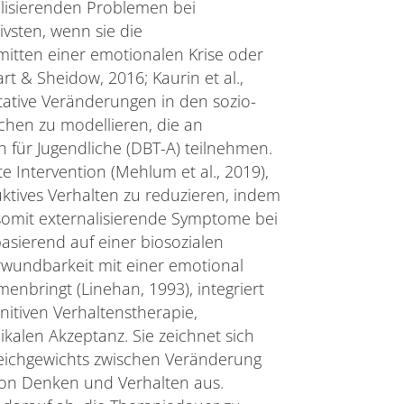
alisierenden Problemen bei
vsten, wenn sie die
mitten einer emotionalen Krise oder
rt & Sheidow, 2016; Kaurin et al.,
itative Veränderungen in den sozio-
ichen zu modellieren, die an
 für Jugendliche (DBT-A) teilnehmen.
te Intervention (Mehlum et al., 2019),
ruktives Verhalten zu reduzieren, indem
 somit externalisierende Symptome bei
basierend auf einer biosozialen
erwundbarkeit mit einer emotional
nbringt (Linehan, 1993), integriert
itiven Verhaltenstherapie,
kalen Akzeptanz. Sie zeichnet sich
leichgewichts zwischen Veränderung
von Denken und Verhalten aus.