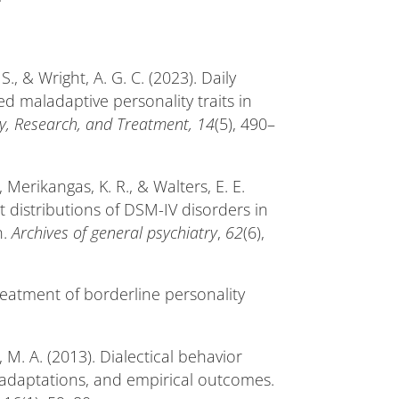
 S., & Wright, A. G. C. (2023). Daily
ed maladaptive personality traits in
ry, Research, and Treatment, 14
(5), 490–
., Merikangas, K. R., & Walters, E. E.
t distributions of DSM-IV disorders in
n.
Archives of general psychiatry
,
62
(6),
reatment of borderline personality
, M. A. (2013). Dialectical behavior
 adaptations, and empirical outcomes.